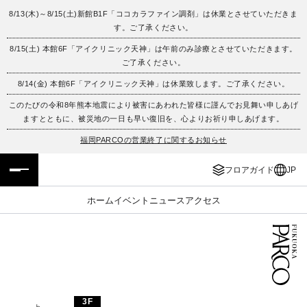
8/13(木)～8/15(土)新館B1F「ココカラファイン調剤」は休業とさせていただきま
す。ご了承ください。
フロアガイド
ENGLISH
8/15(土) 本館6F「アイクリニック天神」は午前のみ診療とさせていただきます。
ご了承ください。
施設案内・アクセス
繁体字
8/14(金) 本館6F「アイクリニック天神」は休業致します。ご了承ください。
イベント・ポップアップ
簡体字
このたびの令和8年熊本地震により被害にあわれた皆様に謹んでお見舞い申しあげ
ますとともに、被災地の一日も早い復旧を、心よりお祈り申しあげます。
ニュース
한국어
福岡PARCOの営業終了に関するお知らせ
フロアガイド
JP
レストラン・カフェ
ภาษาไทย
ホーム
イベント
ニュース
アクセス
TAX FREE
日本語
PARCOメンバーズ
JP
3F