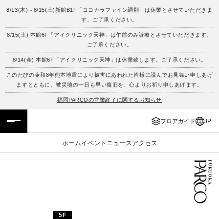
8/13(木)～8/15(土)新館B1F「ココカラファイン調剤」は休業とさせていただきま
す。ご了承ください。
フロアガイド
ENGLISH
8/15(土) 本館6F「アイクリニック天神」は午前のみ診療とさせていただきます。
ご了承ください。
施設案内・アクセス
繁体字
8/14(金) 本館6F「アイクリニック天神」は休業致します。ご了承ください。
イベント・ポップアップ
簡体字
このたびの令和8年熊本地震により被害にあわれた皆様に謹んでお見舞い申しあげ
ますとともに、被災地の一日も早い復旧を、心よりお祈り申しあげます。
ニュース
한국어
福岡PARCOの営業終了に関するお知らせ
フロアガイド
JP
レストラン・カフェ
ภาษาไทย
ホーム
イベント
ニュース
アクセス
TAX FREE
日本語
PARCOメンバーズ
JP
5F