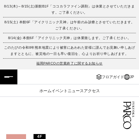
8/13(木)～8/15(土)新館B1F「ココカラファイン調剤」は休業とさせていただきま
す。ご了承ください。
フロアガイド
ENGLISH
8/15(土) 本館6F「アイクリニック天神」は午前のみ診療とさせていただきます。
ご了承ください。
施設案内・アクセス
繁体字
8/14(金) 本館6F「アイクリニック天神」は休業致します。ご了承ください。
イベント・ポップアップ
簡体字
このたびの令和8年熊本地震により被害にあわれた皆様に謹んでお見舞い申しあげ
ますとともに、被災地の一日も早い復旧を、心よりお祈り申しあげます。
ニュース
한국어
福岡PARCOの営業終了に関するお知らせ
フロアガイド
JP
レストラン・カフェ
ภาษาไทย
ホーム
イベント
ニュース
アクセス
TAX FREE
日本語
PARCOメンバーズ
JP
4F