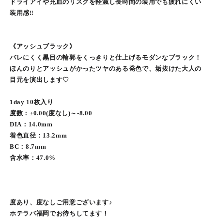
ドライアイや充血のリスクを軽減し長時間の装用でも疲れにくい
装用感‼︎
《アッシュブラック》
バレにくく黒目の輪郭をくっきりと仕上げるモダンなブラック！
ほんのりとアッシュがかったツヤのある発色で、垢抜けた大人の
目元を演出します♡
1day 10枚入り
度数：±0.00(度なし)～-8.00
DIA：14.0mm
着色直径：13.2mm
BC：8.7mm
含水率：47.0%
度あり、度なしご用意ございます♪
ホテラバ福岡でお待ちしてます！