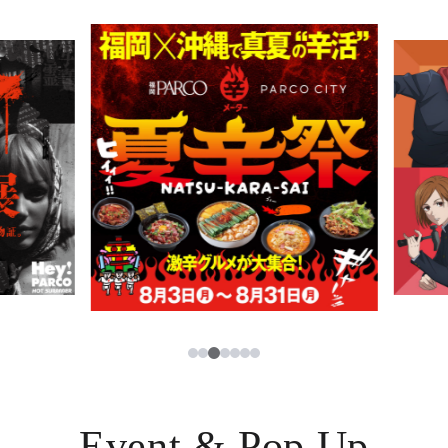
PARCOメンバーズ
JP
3
1
2
4
5
6
7
Event & Pop Up