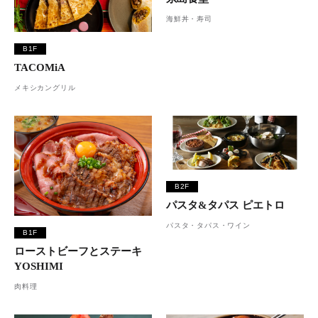
海鮮丼・寿司
B1F
TACOMiA
メキシカングリル
B2F
パスタ&タパス ピエトロ
パスタ・タパス・ワイン
B1F
ローストビーフとステーキ
YOSHIMI
肉料理