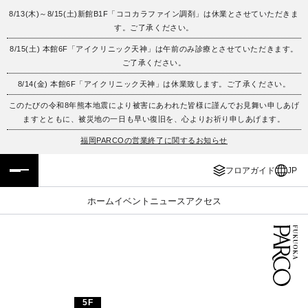
8/13(木)～8/15(土)新館B1F「ココカラファイン調剤」は休業とさせていただきま
す。ご了承ください。
フロアガイド
ENGLISH
8/15(土) 本館6F「アイクリニック天神」は午前のみ診療とさせていただきます。
ご了承ください。
施設案内・アクセス
繁体字
8/14(金) 本館6F「アイクリニック天神」は休業致します。ご了承ください。
イベント・ポップアップ
簡体字
このたびの令和8年熊本地震により被害にあわれた皆様に謹んでお見舞い申しあげ
ますとともに、被災地の一日も早い復旧を、心よりお祈り申しあげます。
ニュース
한국어
福岡PARCOの営業終了に関するお知らせ
フロアガイド
JP
レストラン・カフェ
ภาษาไทย
ホーム
イベント
ニュース
アクセス
TAX FREE
日本語
PARCOメンバーズ
JP
5F