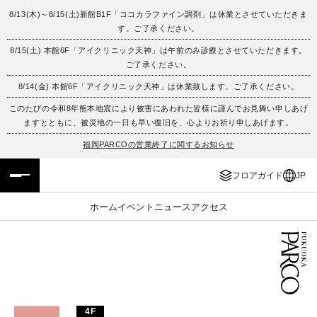
8/13(木)～8/15(土)新館B1F「ココカラファイン調剤」は休業とさせていただきま
す。ご了承ください。
フロアガイド
ENGLISH
8/15(土) 本館6F「アイクリニック天神」は午前のみ診療とさせていただきます。
ご了承ください。
施設案内・アクセス
繁体字
8/14(金) 本館6F「アイクリニック天神」は休業致します。ご了承ください。
イベント・ポップアップ
簡体字
このたびの令和8年熊本地震により被害にあわれた皆様に謹んでお見舞い申しあげ
ますとともに、被災地の一日も早い復旧を、心よりお祈り申しあげます。
ニュース
한국어
福岡PARCOの営業終了に関するお知らせ
フロアガイド
JP
レストラン・カフェ
ภาษาไทย
ホーム
イベント
ニュース
アクセス
TAX FREE
日本語
PARCOメンバーズ
JP
4F