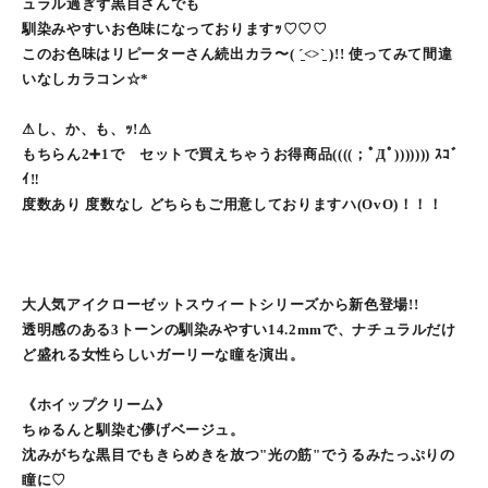
ュラル過ぎず黒目さんでも
馴染みやすいお色味になっておりますｯ♡♡♡
このお色味はリピーターさん続出カラ〜( ˊ̱˂˃ˋ̱ )!! 使ってみて間違
いなしカラコン☆*
⚠︎し、か、も、ｯ!⚠︎
もちらん2➕1で セットで買えちゃうお得商品((((；ﾟДﾟ))))))) ｽｺﾞ
ｲ‼︎
度数あり 度数なし どちらもご用意しておりますハ(OvO)！！！
大人気アイクローゼットスウィートシリーズから新色登場!!
透明感のある3トーンの馴染みやすい14.2mmで、ナチュラルだけ
ど盛れる女性らしいガーリーな瞳を演出。
《ホイップクリーム》
ちゅるんと馴染む儚げベージュ。
沈みがちな黒目でもきらめきを放つ"光の筋"でうるみたっぷりの
瞳に♡