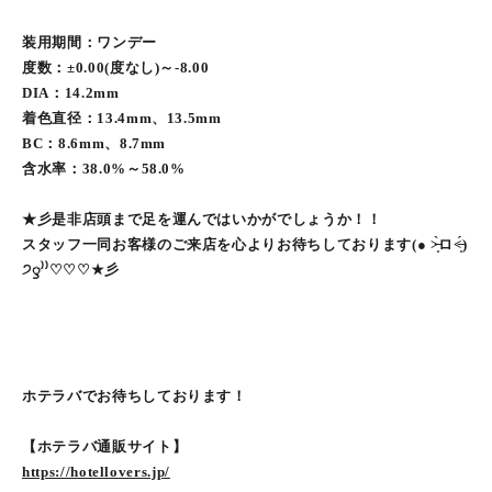
装用期間：ワンデー
度数：±0.00(度なし)～-8.00
DIA：14.2mm
着色直径：13.4mm、13.5mm
BC：8.6mm、8.7mm
含水率：38.0%～58.0%
★彡是非店頭まで足を運んではいかがでしょうか！！
スタッフ一同お客様のご来店を心よりお待ちしております(● ˃̶͈̀ロ˂̶͈́)
੭ꠥ⁾⁾♡♡♡★彡
ホテラバでお待ちしております！
【ホテラバ通販サイト】
https://hotellovers.jp/