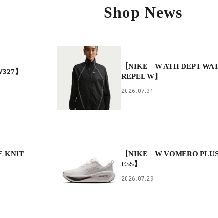
Shop News
【NIKE W ATH DEPT WA
W327】
REPEL W】
2026.07.31
 KNIT
【NIKE W VOMERO PLU
ESS】
2026.07.29