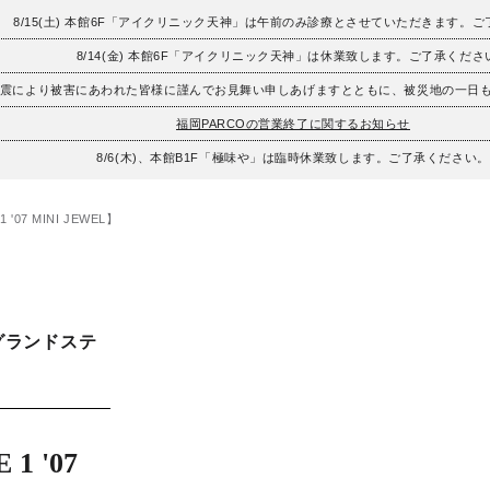
8/15(土) 本館6F「アイクリニック天神」は午前のみ診療とさせていただきます。
8/14(金) 本館6F「アイクリニック天神」は休業致します。ご了承くださ
地震により被害にあわれた皆様に謹んでお見舞い申しあげますとともに、被災地の一日
福岡PARCOの営業終了に関するお知らせ
8/6(木)、本館B1F「極味や」は臨時休業致します。ご了承ください。
 '07 MINI JEWEL】
グランドステ
1 '07