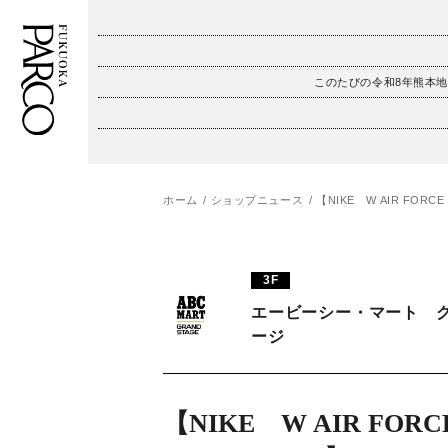
このたびの令和8年熊本
フロアガイド
ENGLISH
施設案内・アクセス
繁体字
ホーム
ショップニュース
【NIKE W AIR FORCE 1
イベント・ポップアップ
簡体字
3F
ニュース
한국어
エービーシー・マート 
ージ
レストラン・カフェ
ภาษาไทย
TAX FREE
日本語
【NIKE W AIR FORCE 