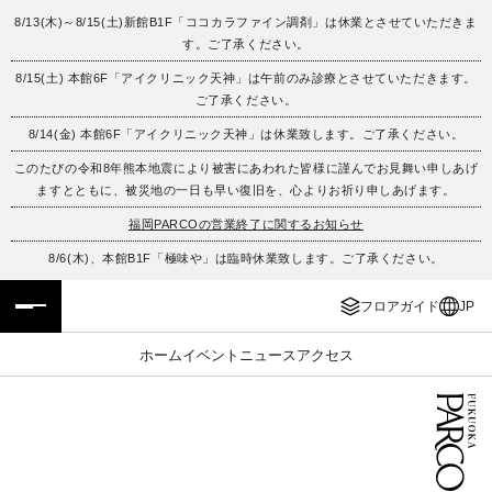
8/13(木)～8/15(土)新館B1F「ココカラファイン調剤」は休業とさせていただきま
す。ご了承ください。
フロアガイド
ENGLISH
8/15(土) 本館6F「アイクリニック天神」は午前のみ診療とさせていただきます。
ご了承ください。
施設案内・アクセス
繁体字
8/14(金) 本館6F「アイクリニック天神」は休業致します。ご了承ください。
イベント・ポップアップ
簡体字
このたびの令和8年熊本地震により被害にあわれた皆様に謹んでお見舞い申しあげ
ますとともに、被災地の一日も早い復旧を、心よりお祈り申しあげます。
ニュース
한국어
福岡PARCOの営業終了に関するお知らせ
8/6(木)、本館B1F「極味や」は臨時休業致します。ご了承ください。
レストラン・カフェ
ภาษาไทย
フロアガイド
JP
TAX FREE
日本語
ホーム
イベント
ニュース
アクセス
PARCOメンバーズ
JP