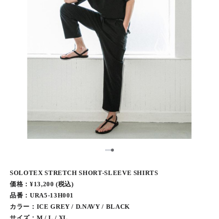
1
2
3
4
SOLOTEX STRETCH SHORT-SLEEVE SHIRTS
価格：¥13,200 (税込)
品番：URA5-13H001
カラー：ICE GREY / D.NAVY / BLACK
サイズ：M / L / XL