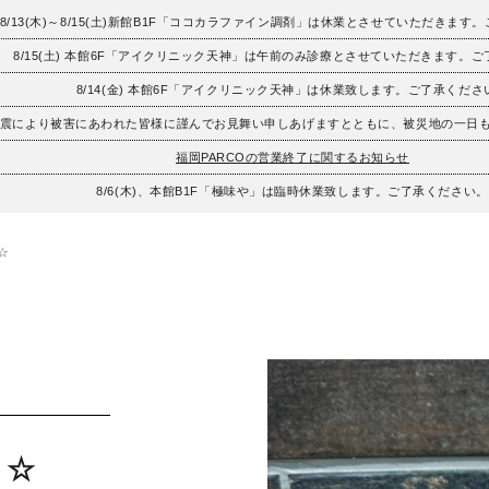
8/13(木)～8/15(土)新館B1F「ココカラファイン調剤」は休業とさせていただきます
8/15(土) 本館6F「アイクリニック天神」は午前のみ診療とさせていただきます。
8/14(金) 本館6F「アイクリニック天神」は休業致します。ご了承くださ
地震により被害にあわれた皆様に謹んでお見舞い申しあげますとともに、被災地の一日
福岡PARCOの営業終了に関するお知らせ
8/6(木)、本館B1F「極味や」は臨時休業致します。ご了承ください。
】☆
】☆