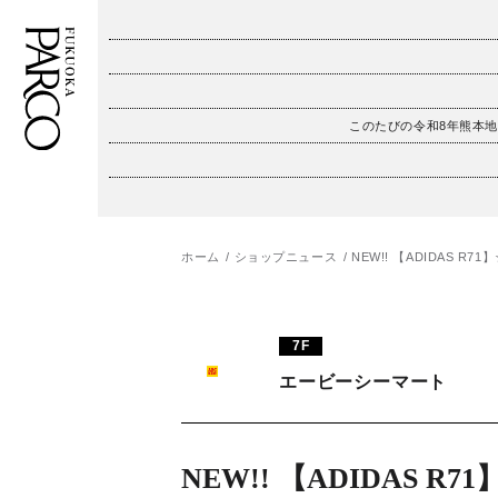
このたびの令和8年熊本
フロアガイド
ENGLISH
施設案内・アクセス
繁体字
ホーム
ショップニュース
NEW!! 【ADIDAS R71
イベント・ポップアップ
簡体字
ニュース
한국어
7F
レストラン・カフェ
ภาษาไทย
エービーシーマート
TAX FREE
日本語
NEW!! 【ADIDAS R71