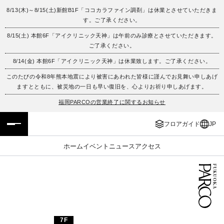
8/13(木)～8/15(土)新館B1F「ココカラファイン調剤」は休業とさせていただきま
す。ご了承ください。
フロアガイド
ENGLISH
8/15(土) 本館6F「アイクリニック天神」は午前のみ診療とさせていただきます。
ご了承ください。
施設案内・アクセス
繁体字
8/14(金) 本館6F「アイクリニック天神」は休業致します。ご了承ください。
イベント・ポップアップ
簡体字
このたびの令和8年熊本地震により被害にあわれた皆様に謹んでお見舞い申しあげ
ますとともに、被災地の一日も早い復旧を、心よりお祈り申しあげます。
ニュース
한국어
福岡PARCOの営業終了に関するお知らせ
フロアガイド
JP
レストラン・カフェ
ภาษาไทย
ホーム
イベント
ニュース
アクセス
TAX FREE
日本語
PARCOメンバーズ
JP
7F