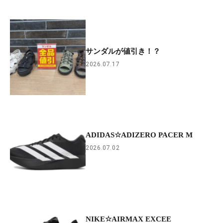
サンダルが値引き！？
2026.07.17
ADIDAS☆ADIZERO PACER M
2026.07.02
NIKE☆AIRMAX EXCEE