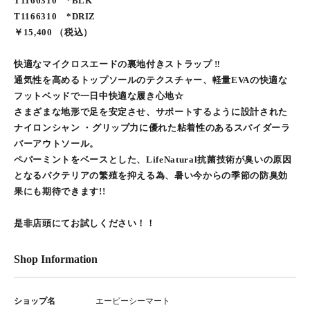
T1166310 *BLK
T1166310 *DRIZ
￥15,400 （税込）
快適なマイクロスエードの裏地付きストラップ ‼
通気性を高めるトップソールのテクスチャー、軽量EVAの快適な
フットベッドで一日中快適な履き心地☆
さまざまな地形で足を安定させ、サポートするように設計された
ナイロンシャン ・グリップ力に優れた粘着性のあるスパイダーラ
バーアウトソール。
ペパーミントをベースとした、LifeNatural抗菌技術が臭いの原因
となるバクテリアの繁殖を抑える為、暑い今からの季節の防臭効
果にも期待できます!!
是非店頭にてお試しください！！
Shop Information
ショップ名
エービーシーマート