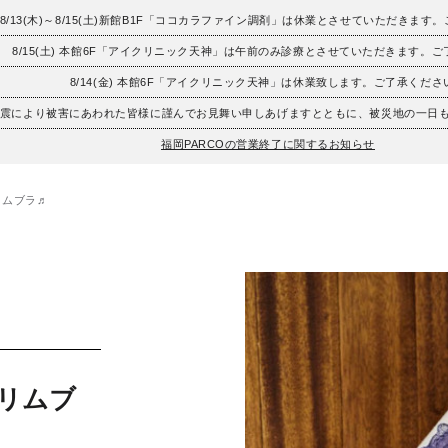
8/13(木)～8/15(土)新館B1F「ココカラファイン調剤」は休業とさせていただきます
8/15(土) 本館6F「アイクリニック天神」は午前のみ診療とさせていただきます。
8/14(金) 本館6F「アイクリニック天神」は休業致します。ご了承くださ
地震により被害にあわれた皆様に謹んでお見舞い申しあげますとともに、被災地の一日
福岡PARCOの営業終了に関するお知らせ
スリムブラ♬
ィスリムブ