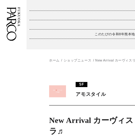
このたびの令和8年熊本
フロアガイド
ENGLISH
施設案内・アクセス
繁体字
ホーム
ショップニュース
New Arrival カーヴィ
イベント・ポップアップ
簡体字
5F
ニュース
한국어
アモスタイル
レストラン・カフェ
ภาษาไทย
TAX FREE
日本語
New Arrival カーヴ
ラ♬