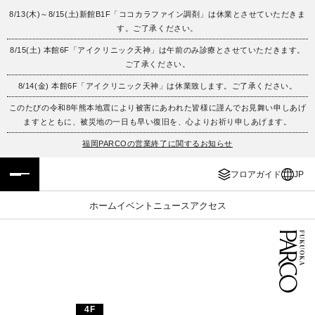
8/13(木)～8/15(土)新館B1F「ココカラファイン調剤」は休業とさせていただきま
す。ご了承ください。
フロアガイド
ENGLISH
8/15(土) 本館6F「アイクリニック天神」は午前のみ診療とさせていただきます。
ご了承ください。
施設案内・アクセス
繁体字
8/14(金) 本館6F「アイクリニック天神」は休業致します。ご了承ください。
イベント・ポップアップ
簡体字
このたびの令和8年熊本地震により被害にあわれた皆様に謹んでお見舞い申しあげ
ますとともに、被災地の一日も早い復旧を、心よりお祈り申しあげます。
ニュース
한국어
福岡PARCOの営業終了に関するお知らせ
フロアガイド
JP
レストラン・カフェ
ภาษาไทย
ホーム
イベント
ニュース
アクセス
TAX FREE
日本語
PARCOメンバーズ
JP
4F