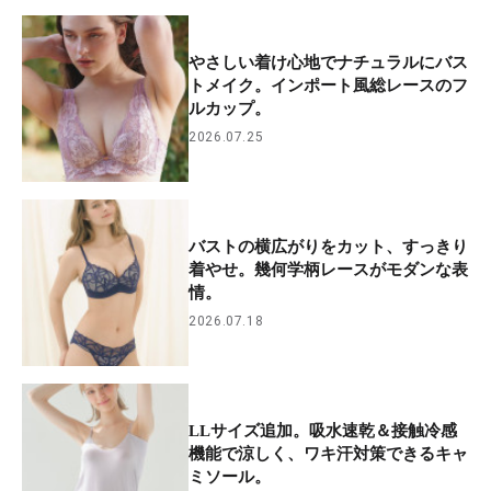
やさしい着け心地でナチュラルにバス
トメイク。インポート風総レースのフ
ルカップ。
2026.07.25
バストの横広がりをカット、すっきり
着やせ。幾何学柄レースがモダンな表
情。
2026.07.18
LLサイズ追加。吸水速乾＆接触冷感
機能で涼しく、ワキ汗対策できるキャ
ミソール。