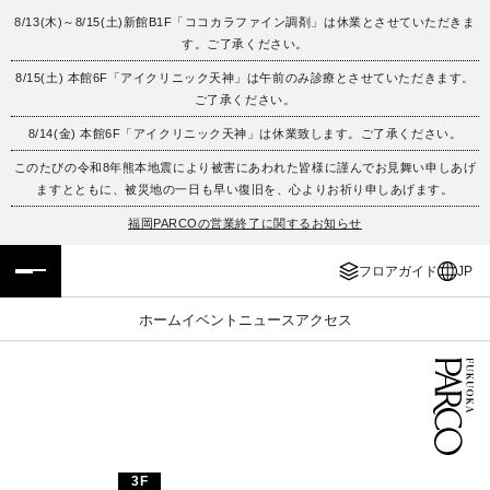
8/13(木)～8/15(土)新館B1F「ココカラファイン調剤」は休業とさせていただきま
す。ご了承ください。
フロアガイド
ENGLISH
8/15(土) 本館6F「アイクリニック天神」は午前のみ診療とさせていただきます。
ご了承ください。
施設案内・アクセス
繁体字
8/14(金) 本館6F「アイクリニック天神」は休業致します。ご了承ください。
イベント・ポップアップ
簡体字
このたびの令和8年熊本地震により被害にあわれた皆様に謹んでお見舞い申しあげ
ますとともに、被災地の一日も早い復旧を、心よりお祈り申しあげます。
ニュース
한국어
福岡PARCOの営業終了に関するお知らせ
フロアガイド
JP
レストラン・カフェ
ภาษาไทย
ホーム
イベント
ニュース
アクセス
TAX FREE
日本語
PARCOメンバーズ
JP
3F