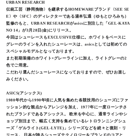
URBAN RESEARCH
伝統工芸〈静岡挽物〉を継承するHOMEWAREブランド〈SEE SE
E〉や〈SFC〉のディレクターである湯本弘通（ゆもとひろみち）
監修のもと、URBAN RESEARCHがasicsに別注した「GEL-KAYA
NO 14」が3月28日(金)にリリース。
今回はシューレースもEXCLUSIVE仕様に。ホワイトをベースに
グレーのラインを入れたシューレースは、asicsとしては初めての
スペシャルモデルとなっております。
また初期装備のホワイト×グレーラインに加え、ライトグレーの2
色でご用意。
こだわり選んだシューレースになっておりますので、ぜひお楽し
みください。
ASICS(アシックス)
1980年代から1990年頃に人気を集めた各競技用のシューズにファ
ッション的な観点からアレンジを加え、1977年に一度ローンチさ
れたブランドであるアシックス。 欧米を中心に、通常ラインやシ
ョップ別注まで、幅広く支持を集めているレトロランニングシュ
ーズ「ゲルライト(GEL-LYTE)」シリーズなどを続々と復刻・リ
リース。 日本が誇るシューズテクノロジーをブランドのコアと