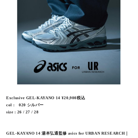
Exclusive GEL-KAYANO 14 ¥20,900税込
col : 020 シルバー
size : 26 / 27 / 28
GEL-KAYANO 14 湯本弘通監修 asics for URBAN RESEARCH｜