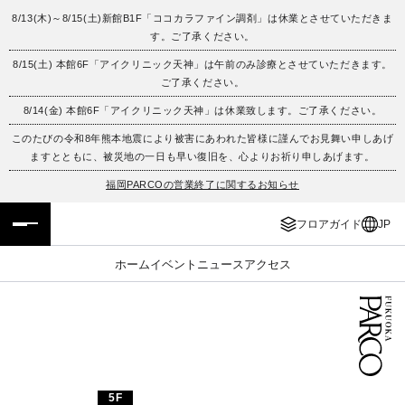
8/13(木)～8/15(土)新館B1F「ココカラファイン調剤」は休業とさせていただきま
す。ご了承ください。
フロアガイド
ENGLISH
8/15(土) 本館6F「アイクリニック天神」は午前のみ診療とさせていただきます。
ご了承ください。
施設案内・アクセス
繁体字
8/14(金) 本館6F「アイクリニック天神」は休業致します。ご了承ください。
イベント・ポップアップ
簡体字
このたびの令和8年熊本地震により被害にあわれた皆様に謹んでお見舞い申しあげ
ますとともに、被災地の一日も早い復旧を、心よりお祈り申しあげます。
ニュース
한국어
福岡PARCOの営業終了に関するお知らせ
フロアガイド
JP
レストラン・カフェ
ภาษาไทย
ホーム
イベント
ニュース
アクセス
TAX FREE
日本語
PARCOメンバーズ
JP
5F