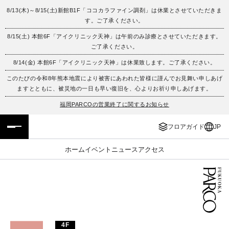
8/13(木)～8/15(土)新館B1F「ココカラファイン調剤」は休業とさせていただきま
す。ご了承ください。
フロアガイド
ENGLISH
8/15(土) 本館6F「アイクリニック天神」は午前のみ診療とさせていただきます。
ご了承ください。
施設案内・アクセス
繁体字
8/14(金) 本館6F「アイクリニック天神」は休業致します。ご了承ください。
イベント・ポップアップ
簡体字
このたびの令和8年熊本地震により被害にあわれた皆様に謹んでお見舞い申しあげ
ますとともに、被災地の一日も早い復旧を、心よりお祈り申しあげます。
ニュース
한국어
福岡PARCOの営業終了に関するお知らせ
フロアガイド
JP
レストラン・カフェ
ภาษาไทย
ホーム
イベント
ニュース
アクセス
TAX FREE
日本語
PARCOメンバーズ
JP
4F