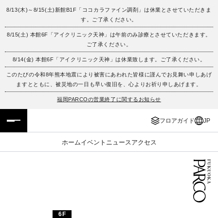
8/13(木)～8/15(土)新館B1F「ココカラファイン調剤」は休業とさせていただきま
す。ご了承ください。
フロアガイド
ENGLISH
8/15(土) 本館6F「アイクリニック天神」は午前のみ診療とさせていただきます。
ご了承ください。
施設案内・アクセス
繁体字
8/14(金) 本館6F「アイクリニック天神」は休業致します。ご了承ください。
イベント・ポップアップ
簡体字
このたびの令和8年熊本地震により被害にあわれた皆様に謹んでお見舞い申しあげ
ますとともに、被災地の一日も早い復旧を、心よりお祈り申しあげます。
ニュース
한국어
福岡PARCOの営業終了に関するお知らせ
フロアガイド
JP
レストラン・カフェ
ภาษาไทย
ホーム
イベント
ニュース
アクセス
TAX FREE
日本語
PARCOメンバーズ
JP
6F