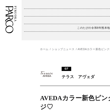
このたびの令和8年熊本
フロアガイド
ENGLISH
施設案内・アクセス
繁体字
ホーム
ショップニュース
AVEDAカラー新色ピン
イベント・ポップアップ
簡体字
6F
ニュース
한국어
テラス アヴェダ
レストラン・カフェ
ภาษาไทย
TAX FREE
日本語
AVEDAカラー新色ピ
ジ♡