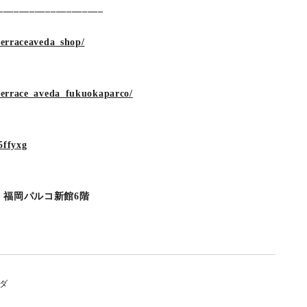
____________________
terraceaveda_shop/
terrace_aveda_fukuokaparco/
5ffyxg
1 福岡パルコ新館6階
ダ