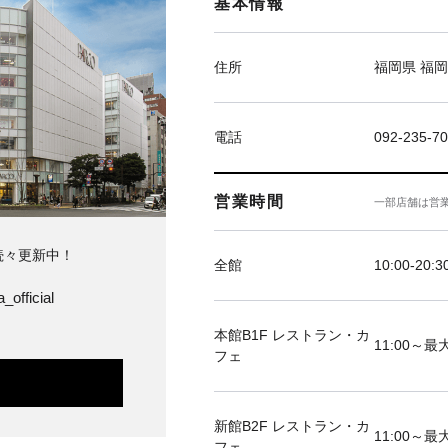
基本情報
住所
福岡県 福岡
電話
092-235-7
営業時間
一部店舗は営
続々更新中！
全館
10:00-20:3
_official
本館B1F レストラン・カ
11:00～最大
フェ
新館B2F レストラン・カ
11:00～最大
フェ