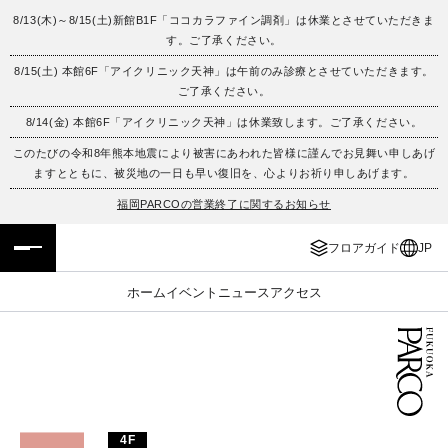
8/13(木)～8/15(土)新館B1F「ココカラファイン調剤」は休業とさせていただきま
す。ご了承ください。
フロアガイド
ENGLISH
8/15(土) 本館6F「アイクリニック天神」は午前のみ診療とさせていただきます。
ご了承ください。
施設案内・アクセス
繁体字
8/14(金) 本館6F「アイクリニック天神」は休業致します。ご了承ください。
イベント・ポップアップ
簡体字
このたびの令和8年熊本地震により被害にあわれた皆様に謹んでお見舞い申しあげ
ますとともに、被災地の一日も早い復旧を、心よりお祈り申しあげます。
ニュース
한국어
福岡PARCOの営業終了に関するお知らせ
フロアガイド
JP
レストラン・カフェ
ภาษาไทย
ホーム
イベント
ニュース
アクセス
TAX FREE
日本語
PARCOメンバーズ
JP
4F