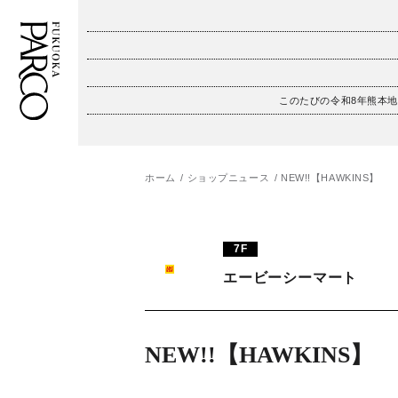
このたびの令和8年熊本
フロアガイド
ENGLISH
施設案内・アクセス
繁体字
ホーム
ショップニュース
NEW!!【HAWKINS】
イベント・ポップアップ
簡体字
7F
ニュース
한국어
エービーシーマート
レストラン・カフェ
ภาษาไทย
TAX FREE
日本語
NEW!!【HAWKINS】