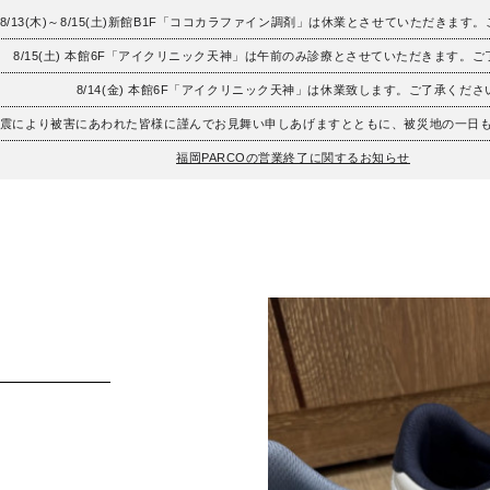
8/13(木)～8/15(土)新館B1F「ココカラファイン調剤」は休業とさせていただきます
8/15(土) 本館6F「アイクリニック天神」は午前のみ診療とさせていただきます。
8/14(金) 本館6F「アイクリニック天神」は休業致します。ご了承くださ
地震により被害にあわれた皆様に謹んでお見舞い申しあげますとともに、被災地の一日
福岡PARCOの営業終了に関するお知らせ