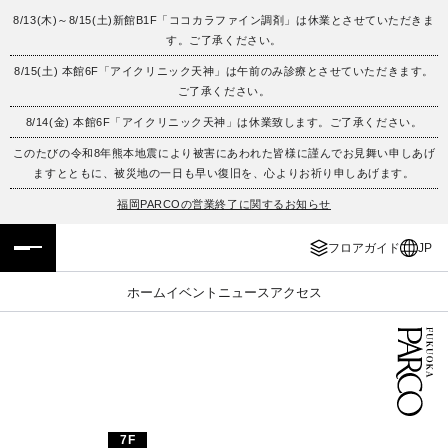
8/13(木)～8/15(土)新館B1F「ココカラファイン調剤」は休業とさせていただきま
す。ご了承ください。
フロアガイド
ENGLISH
8/15(土) 本館6F「アイクリニック天神」は午前のみ診療とさせていただきます。
ご了承ください。
施設案内・アクセス
繁体字
8/14(金) 本館6F「アイクリニック天神」は休業致します。ご了承ください。
イベント・ポップアップ
簡体字
このたびの令和8年熊本地震により被害にあわれた皆様に謹んでお見舞い申しあげ
ますとともに、被災地の一日も早い復旧を、心よりお祈り申しあげます。
ニュース
한국어
福岡PARCOの営業終了に関するお知らせ
フロアガイド
JP
レストラン・カフェ
ภาษาไทย
ホーム
イベント
ニュース
アクセス
TAX FREE
日本語
PARCOメンバーズ
JP
7F