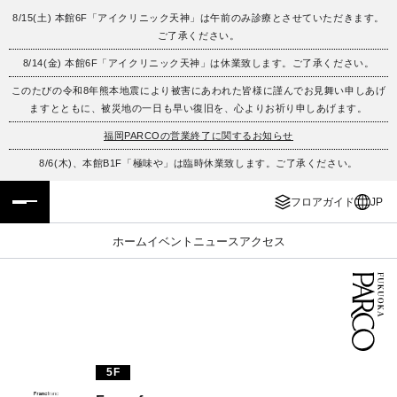
8/15(土) 本館6F「アイクリニック天神」は午前のみ診療とさせていただきます。
ご了承ください。
フロアガイド
ENGLISH
8/14(金) 本館6F「アイクリニック天神」は休業致します。ご了承ください。
このたびの令和8年熊本地震により被害にあわれた皆様に謹んでお見舞い申しあげ
施設案内・アクセス
繁体字
ますとともに、被災地の一日も早い復旧を、心よりお祈り申しあげます。
イベント・ポップアップ
簡体字
福岡PARCOの営業終了に関するお知らせ
8/6(木)、本館B1F「極味や」は臨時休業致します。ご了承ください。
ニュース
한국어
フロアガイド
JP
レストラン・カフェ
ภาษาไทย
ホーム
イベント
ニュース
アクセス
TAX FREE
日本語
PARCOメンバーズ
5F
JP