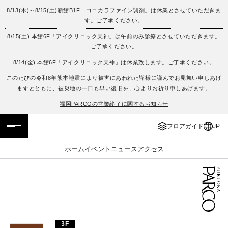
8/13(木)～8/15(土)新館B1F「ココカラファイン調剤」は休業とさせていただきま
す。ご了承ください。
フロアガイド
ENGLISH
8/15(土) 本館6F「アイクリニック天神」は午前のみ診療とさせていただきます。
ご了承ください。
施設案内・アクセス
繁体字
8/14(金) 本館6F「アイクリニック天神」は休業致します。ご了承ください。
イベント・ポップアップ
簡体字
このたびの令和8年熊本地震により被害にあわれた皆様に謹んでお見舞い申しあげ
ますとともに、被災地の一日も早い復旧を、心よりお祈り申しあげます。
ニュース
한국어
福岡PARCOの営業終了に関するお知らせ
フロアガイド
JP
レストラン・カフェ
ภาษาไทย
ホーム
イベント
ニュース
アクセス
TAX FREE
日本語
PARCOメンバーズ
JP
3F