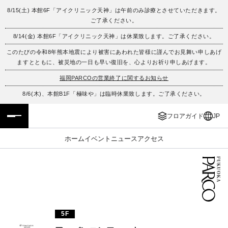
8/15(土) 本館6F「アイクリニック天神」は午前のみ診療とさせていただきます。
ご了承ください。
フロアガイド
ENGLISH
8/14(金) 本館6F「アイクリニック天神」は休業致します。ご了承ください。
このたびの令和8年熊本地震により被害にあわれた皆様に謹んでお見舞い申しあげ
施設案内・アクセス
繁体字
ますとともに、被災地の一日も早い復旧を、心よりお祈り申しあげます。
イベント・ポップアップ
簡体字
福岡PARCOの営業終了に関するお知らせ
8/6(木)、本館B1F「極味や」は臨時休業致します。ご了承ください。
ニュース
한국어
フロアガイド
JP
レストラン・カフェ
ภาษาไทย
ホーム
イベント
ニュース
アクセス
TAX FREE
日本語
PARCOメンバーズ
5F
JP