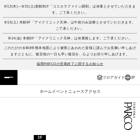
8/13(木)～8/15(土)新館B1F「ココカラファイン調剤」は休業とさせていただきま
す。ご了承ください。
フロアガイド
ENGLISH
8/15(土) 本館6F「アイクリニック天神」は午前のみ診療とさせていただきます。
ご了承ください。
施設案内・アクセス
繁体字
8/14(金) 本館6F「アイクリニック天神」は休業致します。ご了承ください。
イベント・ポップアップ
簡体字
このたびの令和8年熊本地震により被害にあわれた皆様に謹んでお見舞い申しあげ
ますとともに、被災地の一日も早い復旧を、心よりお祈り申しあげます。
ニュース
한국어
福岡PARCOの営業終了に関するお知らせ
フロアガイド
JP
レストラン・カフェ
ภาษาไทย
ホーム
イベント
ニュース
アクセス
TAX FREE
日本語
PARCOメンバーズ
JP
3F