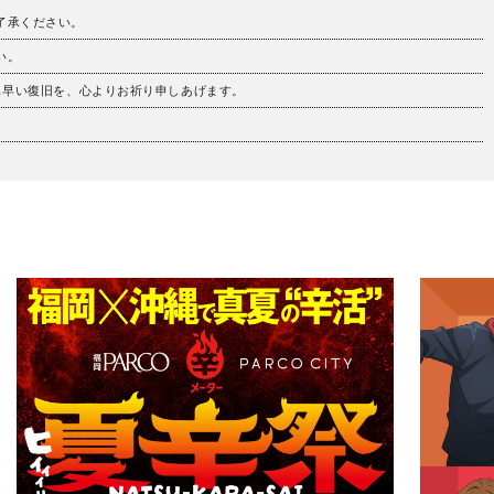
ご了承ください。
い。
も早い復旧を、心よりお祈り申しあげます。