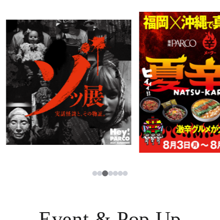
PARCOメンバーズ
JP
3
1
2
4
5
6
7
Event & Pop Up