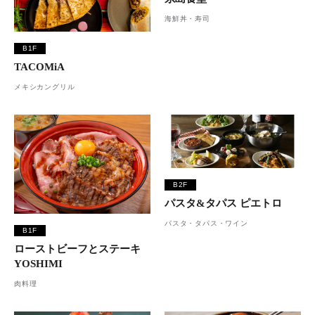
海鮮丼・寿司
B1F
TACOMiA
メキシカングリル
B2F
パスタ&タパス ピエトロ
パスタ・タパス・ワイン
B1F
ローストビーフとステーキ
YOSHIMI
肉料理