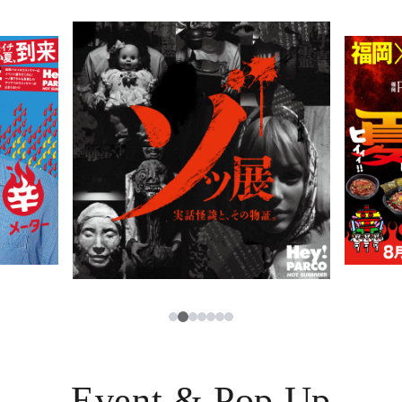
PARCOメンバーズ
JP
2
1
3
4
5
6
7
Event & Pop Up