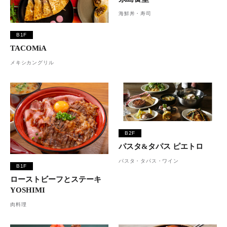
海鮮丼・寿司
B1F
TACOMiA
メキシカングリル
B2F
パスタ&タパス ピエトロ
パスタ・タパス・ワイン
B1F
ローストビーフとステーキ
YOSHIMI
肉料理