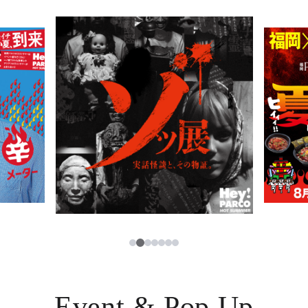
PARCOメンバーズ
JP
3
1
2
4
5
6
7
Event & Pop Up