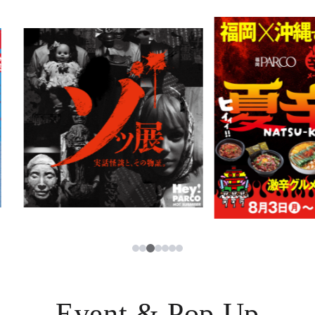
PARCOメンバーズ
JP
3
1
2
4
5
6
7
Event & Pop Up