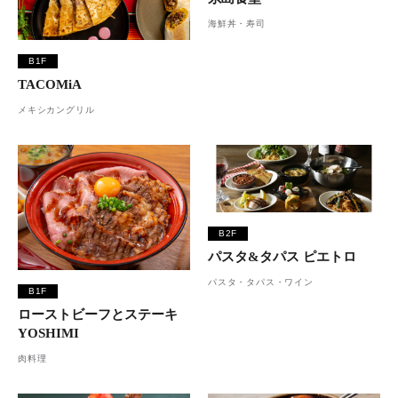
海鮮丼・寿司
B1F
TACOMiA
メキシカングリル
B2F
パスタ&タパス ピエトロ
パスタ・タパス・ワイン
B1F
ローストビーフとステーキ
YOSHIMI
肉料理