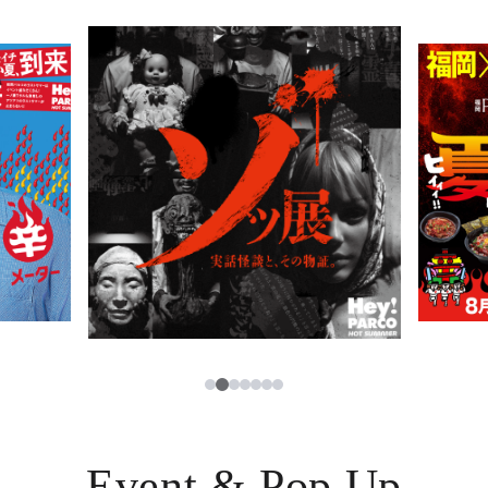
PARCOメンバーズ
JP
2
1
3
4
5
6
7
Event & Pop Up