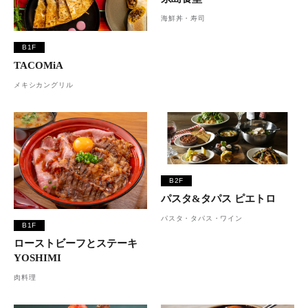
海鮮丼・寿司
B1F
TACOMiA
メキシカングリル
B2F
パスタ&タパス ピエトロ
パスタ・タパス・ワイン
B1F
ローストビーフとステーキ
YOSHIMI
肉料理