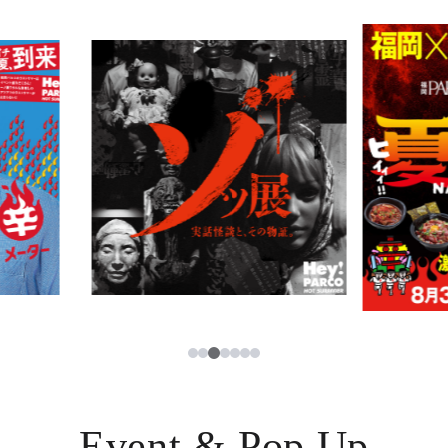
TAX FREE
日本語
PARCOメンバーズ
JP
3
1
2
4
5
6
7
Event & Pop Up