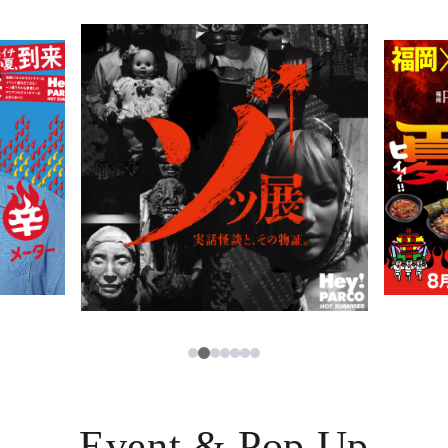
PARCOメンバーズ
JP
2
1
3
4
5
6
7
Event & Pop Up