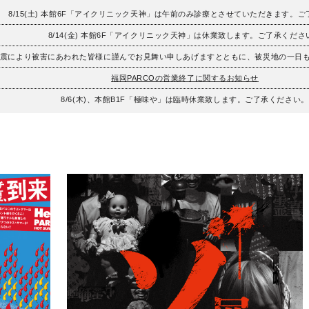
8/15(土) 本館6F「アイクリニック天神」は午前のみ診療とさせていただきます。
8/14(金) 本館6F「アイクリニック天神」は休業致します。ご了承くださ
地震により被害にあわれた皆様に謹んでお見舞い申しあげますとともに、被災地の一日
福岡PARCOの営業終了に関するお知らせ
8/6(木)、本館B1F「極味や」は臨時休業致します。ご了承ください。