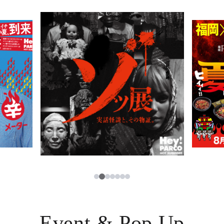
TAX FREE
日本語
PARCOメンバーズ
JP
3
1
2
4
5
6
7
Event & Pop Up