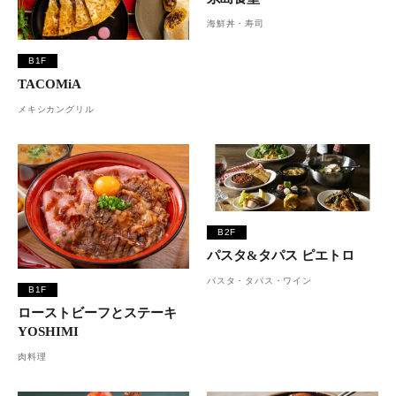
海鮮丼・寿司
B1F
TACOMiA
メキシカングリル
B2F
パスタ&タパス ピエトロ
パスタ・タパス・ワイン
B1F
ローストビーフとステーキ
YOSHIMI
肉料理