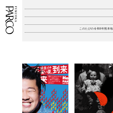
このたびの令和8年熊本
フロアガイド
ENGLISH
施設案内・アクセス
繁体字
イベント・ポップアップ
簡体字
ニュース
한국어
レストラン・カフェ
ภาษาไทย
TAX FREE
日本語