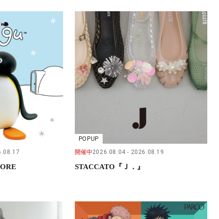
POPUP
.08.17
開催中
2026.08.04
2026.08.19
TORE
STACCATO『Ｊ．』