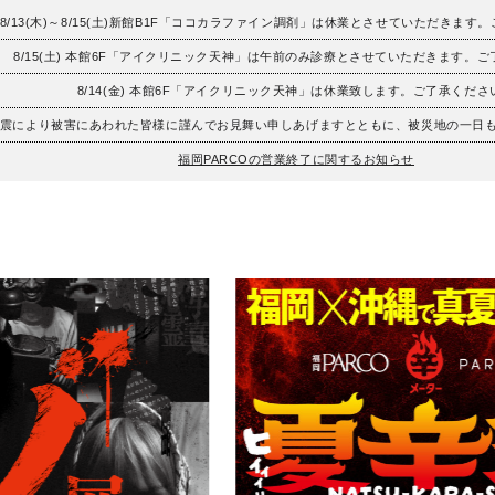
8/13(木)～8/15(土)新館B1F「ココカラファイン調剤」は休業とさせていただきます
8/15(土) 本館6F「アイクリニック天神」は午前のみ診療とさせていただきます。
8/14(金) 本館6F「アイクリニック天神」は休業致します。ご了承くださ
地震により被害にあわれた皆様に謹んでお見舞い申しあげますとともに、被災地の一日
福岡PARCOの営業終了に関するお知らせ