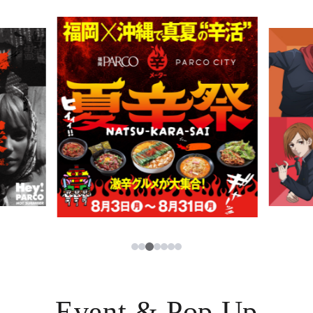
PARCOメンバーズ
JP
3
1
2
4
5
6
7
Event & Pop Up