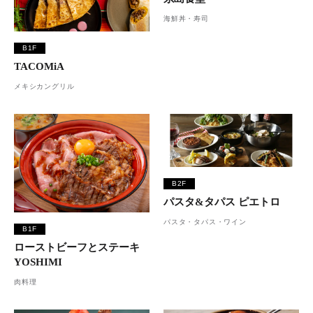
海鮮丼・寿司
B1F
TACOMiA
メキシカングリル
B2F
パスタ&タパス ピエトロ
パスタ・タパス・ワイン
B1F
ローストビーフとステーキ
YOSHIMI
肉料理