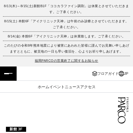
8/13(木)～8/15(土)新館B1F「ココカラファイン調剤」は休業とさせていただきま
す。ご了承ください。
フロアガイド
ENGLISH
8/15(土) 本館6F「アイクリニック天神」は午前のみ診療とさせていただきます。
ご了承ください。
施設案内・アクセス
繁体字
8/14(金) 本館6F「アイクリニック天神」は休業致します。ご了承ください。
イベント・ポップアップ
簡体字
このたびの令和8年熊本地震により被害にあわれた皆様に謹んでお見舞い申しあげ
ますとともに、被災地の一日も早い復旧を、心よりお祈り申しあげます。
ニュース
한국어
福岡PARCOの営業終了に関するお知らせ
フロアガイド
JP
レストラン・カフェ
ภาษาไทย
ホーム
イベント
ニュース
アクセス
TAX FREE
日本語
PARCOメンバーズ
JP
新館 3F