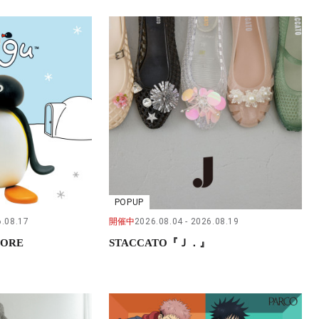
POPUP
.08.17
開催中
2026.08.04
2026.08.19
TORE
STACCATO『Ｊ．』