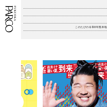
このたびの令和8年熊本
フロアガイド
ENGLISH
施設案内・アクセス
繁体字
イベント・ポップアップ
簡体字
ニュース
한국어
レストラン・カフェ
ภาษาไทย
TAX FREE
日本語