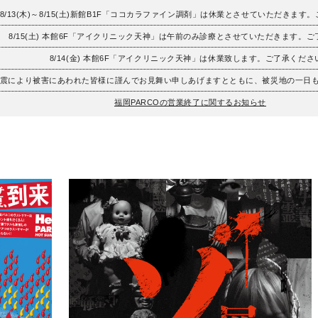
8/13(木)～8/15(土)新館B1F「ココカラファイン調剤」は休業とさせていただきます
8/15(土) 本館6F「アイクリニック天神」は午前のみ診療とさせていただきます。
8/14(金) 本館6F「アイクリニック天神」は休業致します。ご了承くださ
地震により被害にあわれた皆様に謹んでお見舞い申しあげますとともに、被災地の一日
福岡PARCOの営業終了に関するお知らせ