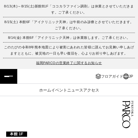
8/13(木)～8/15(土)新館B1F「ココカラファイン調剤」は休業とさせていただきま
す。ご了承ください。
フロアガイド
ENGLISH
8/15(土) 本館6F「アイクリニック天神」は午前のみ診療とさせていただきます。
ご了承ください。
施設案内・アクセス
繁体字
8/14(金) 本館6F「アイクリニック天神」は休業致します。ご了承ください。
イベント・ポップアップ
簡体字
このたびの令和8年熊本地震により被害にあわれた皆様に謹んでお見舞い申しあげ
ますとともに、被災地の一日も早い復旧を、心よりお祈り申しあげます。
ニュース
한국어
福岡PARCOの営業終了に関するお知らせ
フロアガイド
JP
レストラン・カフェ
ภาษาไทย
ホーム
イベント
ニュース
アクセス
TAX FREE
日本語
PARCOメンバーズ
JP
本館 1F