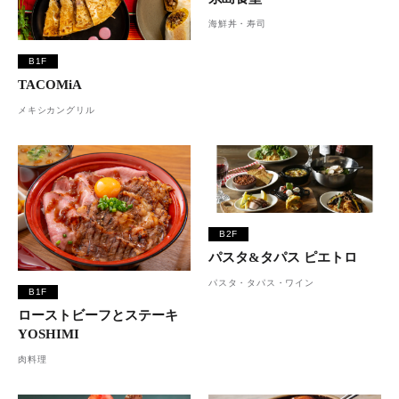
海鮮丼・寿司
B1F
TACOMiA
メキシカングリル
B2F
パスタ&タパス ピエトロ
パスタ・タパス・ワイン
B1F
ローストビーフとステーキ
YOSHIMI
肉料理