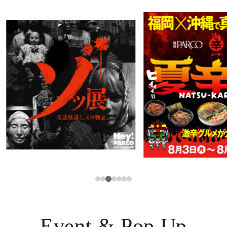
PARCOメンバーズ
JP
3
1
2
4
5
6
7
Event & Pop Up