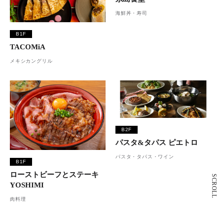
海鮮丼・寿司
B1F
TACOMiA
メキシカングリル
B2F
パスタ&タパス ピエトロ
パスタ・タパス・ワイン
B1F
ローストビーフとステーキ
SCROLL
YOSHIMI
肉料理