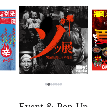
PARCOメンバーズ
JP
2
1
3
4
5
6
7
Event & Pop Up