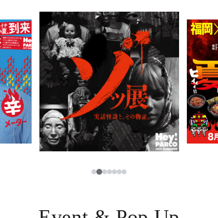
PARCOメンバーズ
JP
3
1
2
4
5
6
7
Event & Pop Up