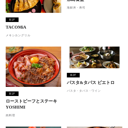
海鮮丼・寿司
B1F
TACOMiA
メキシカングリル
B2F
パスタ&タパス ピエトロ
パスタ・タパス・ワイン
B1F
ローストビーフとステーキ
YOSHIMI
肉料理