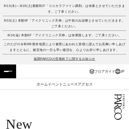
8/13(木)～8/15(土)新館B1F「ココカラファイン調剤」は休業とさせていただきま
す。ご了承ください。
フロアガイド
ENGLISH
8/15(土) 本館6F「アイクリニック天神」は午前のみ診療とさせていただきます。
ご了承ください。
施設案内・アクセス
繁体字
8/14(金) 本館6F「アイクリニック天神」は休業致します。ご了承ください。
イベント・ポップアップ
簡体字
このたびの令和8年熊本地震により被害にあわれた皆様に謹んでお見舞い申しあげ
ますとともに、被災地の一日も早い復旧を、心よりお祈り申しあげます。
ニュース
한국어
福岡PARCOの営業終了に関するお知らせ
フロアガイド
JP
レストラン・カフェ
ภาษาไทย
ホーム
イベント
ニュース
アクセス
TAX FREE
日本語
PARCOメンバーズ
New
JP