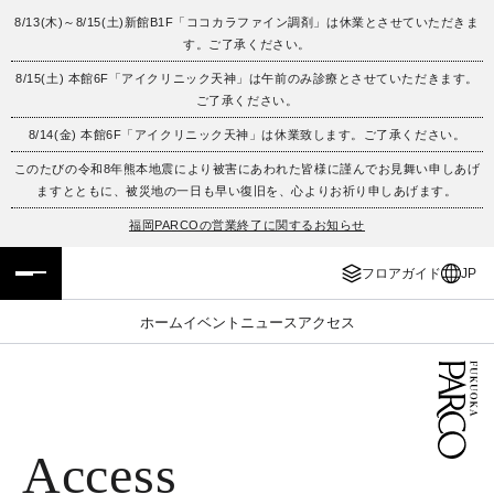
8/13(木)～8/15(土)新館B1F「ココカラファイン調剤」は休業とさせていただきま
す。ご了承ください。
フロアガイド
ENGLISH
8/15(土) 本館6F「アイクリニック天神」は午前のみ診療とさせていただきます。
ご了承ください。
施設案内・アクセス
繁体字
8/14(金) 本館6F「アイクリニック天神」は休業致します。ご了承ください。
イベント・ポップアップ
簡体字
このたびの令和8年熊本地震により被害にあわれた皆様に謹んでお見舞い申しあげ
ますとともに、被災地の一日も早い復旧を、心よりお祈り申しあげます。
ニュース
한국어
福岡PARCOの営業終了に関するお知らせ
フロアガイド
JP
レストラン・カフェ
ภาษาไทย
ホーム
イベント
ニュース
アクセス
TAX FREE
日本語
PARCOメンバーズ
Access
JP