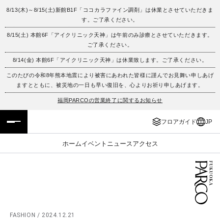
8/13(木)～8/15(土)新館B1F「ココカラファイン調剤」は休業とさせていただきま
す。ご了承ください。
フロアガイド
ENGLISH
8/15(土) 本館6F「アイクリニック天神」は午前のみ診療とさせていただきます。
ご了承ください。
施設案内・アクセス
繁体字
8/14(金) 本館6F「アイクリニック天神」は休業致します。ご了承ください。
イベント・ポップアップ
簡体字
このたびの令和8年熊本地震により被害にあわれた皆様に謹んでお見舞い申しあげ
ますとともに、被災地の一日も早い復旧を、心よりお祈り申しあげます。
ニュース
한국어
福岡PARCOの営業終了に関するお知らせ
フロアガイド
JP
レストラン・カフェ
ภาษาไทย
ホーム
イベント
ニュース
アクセス
TAX FREE
日本語
PARCOメンバーズ
JP
FASHION / 2024.12.21