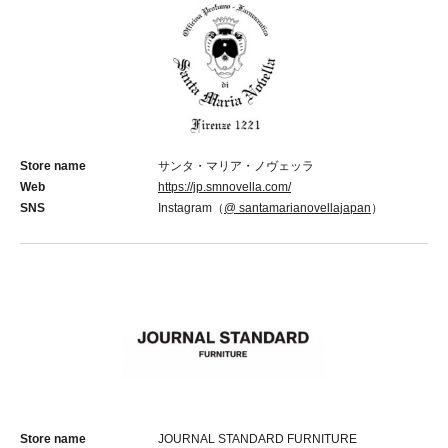
Store name
サンタ・マリア・ノヴェッラ
Web
https://jp.smnovella.com/
SNS
Instagram（
@ santamarianovellajapan
）
Store name
JOURNAL STANDARD FURNITURE