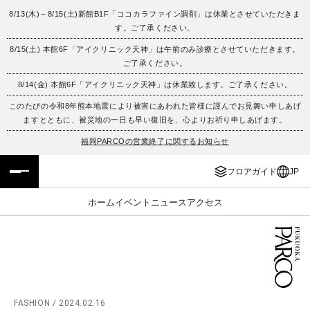
8/13(木)～8/15(土)新館B1F「ココカラファイン調剤」は休業とさせていただきま
す。ご了承ください。
フロアガイド
ENGLISH
8/15(土) 本館6F「アイクリニック天神」は午前のみ診療とさせていただきます。
ご了承ください。
施設案内・アクセス
繁体字
8/14(金) 本館6F「アイクリニック天神」は休業致します。ご了承ください。
イベント・ポップアップ
簡体字
このたびの令和8年熊本地震により被害にあわれた皆様に謹んでお見舞い申しあげ
ますとともに、被災地の一日も早い復旧を、心よりお祈り申しあげます。
ニュース
한국어
福岡PARCOの営業終了に関するお知らせ
フロアガイド
JP
レストラン・カフェ
ภาษาไทย
ホーム
イベント
ニュース
アクセス
TAX FREE
日本語
PARCOメンバーズ
JP
FASHION / 2024.02.16