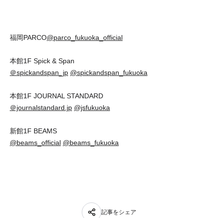
福岡PARCO
@parco_fukuoka_official
本館1F Spick & Span
＠spickandspan_jp
@spickandspan_fukuoka
本館1F JOURNAL STANDARD
＠journalstandard.jp
@jsfukuoka
新館1F BEAMS
@beams_official
@beams_fukuoka
記事をシェア