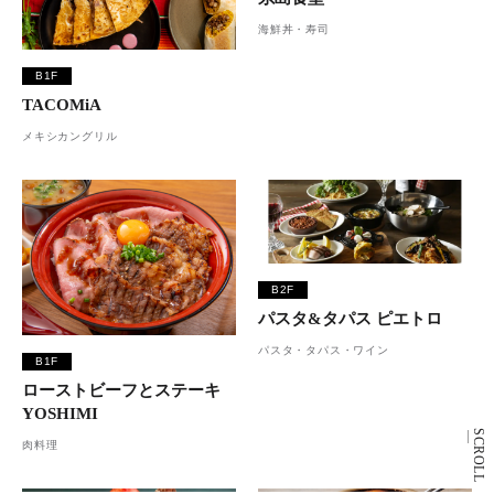
海鮮丼・寿司
B1F
TACOMiA
メキシカングリル
B2F
パスタ&タパス ピエトロ
パスタ・タパス・ワイン
B1F
ローストビーフとステーキ
YOSHIMI
SCROLL
肉料理