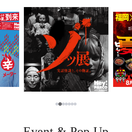
PARCOメンバーズ
JP
2
1
3
4
5
6
7
Event & Pop Up