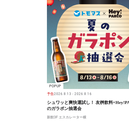
POPUP
予告
2026.8.13
2026.8.16
シュワッと爽快運試し！ 友桝飲料×Hey!PA
のガラポン抽選会
新館3F エスカレーター横