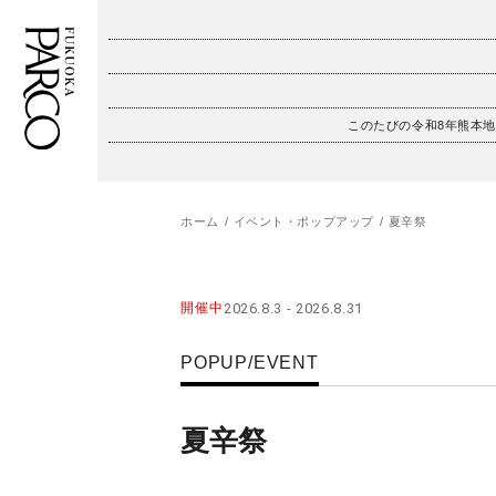
このたびの令和8年熊本
フロアガイド
ENGLISH
施設案内・アクセス
繁体字
ホーム
イベント・ポップアップ
夏辛祭
イベント・ポップアップ
簡体字
開催中
2026.8.3 - 2026.8.31
ニュース
한국어
POPUP/EVENT
レストラン・カフェ
ภาษาไทย
TAX FREE
日本語
夏辛祭