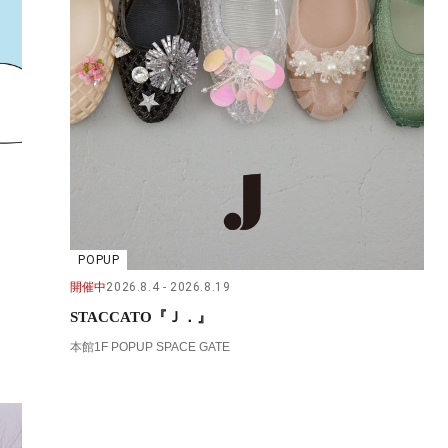
POPUP
開催中
2026.8.4
2026.8.19
STACCATO『Ｊ．』
本館1F POPUP SPACE GATE