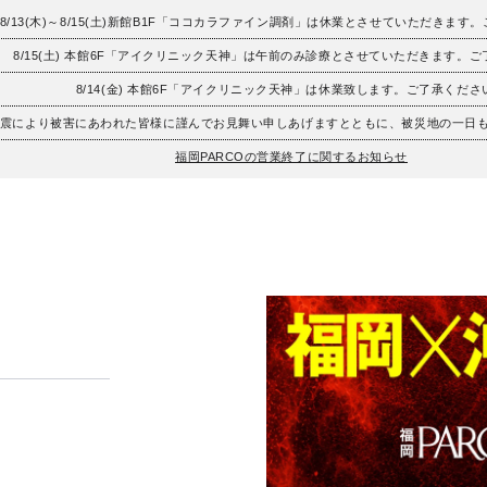
8/13(木)～8/15(土)新館B1F「ココカラファイン調剤」は休業とさせていただきます
8/15(土) 本館6F「アイクリニック天神」は午前のみ診療とさせていただきます。
8/14(金) 本館6F「アイクリニック天神」は休業致します。ご了承くださ
地震により被害にあわれた皆様に謹んでお見舞い申しあげますとともに、被災地の一日
福岡PARCOの営業終了に関するお知らせ