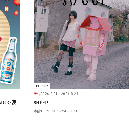
POPUP
予告
2026.8.21
2026.8.26
RCO 夏
SHEEP
本館1F POPUP SPACE GATE