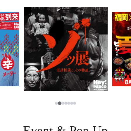
PARCOメンバーズ
JP
2
1
3
4
5
6
7
Event & Pop Up